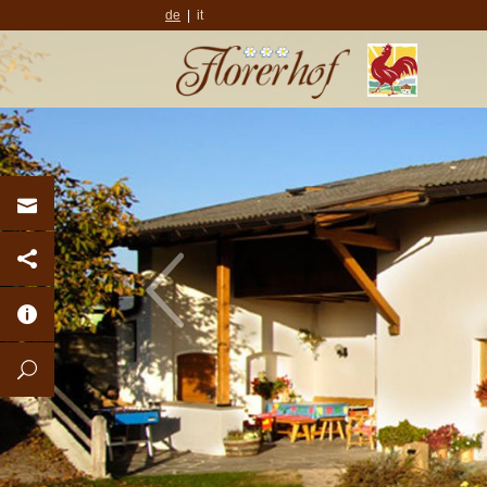
de
it