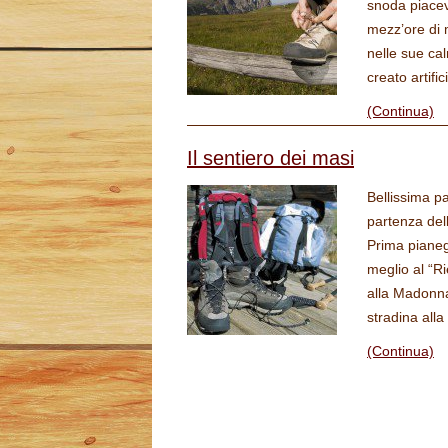
snoda piacev
mezz’ore di m
nelle sue cal
creato artif
(Continua)
Il sentiero dei masi
Bellissima pa
partenza del
Prima pianegg
meglio al “R
alla Madonna
stradina all
(Continua)