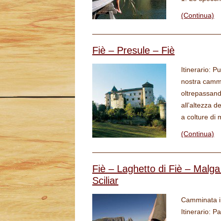
(Continua)
Fiè – Presule – Fiè
Itinerario: P
nostra cammi
oltrepassand
all’altezza d
a colture di 
(Continua)
Fiè – Laghetto di Fiè – Malga
Sciliar
Camminata im
Itinerario: P