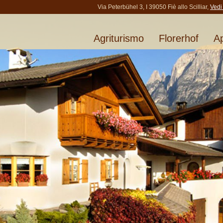
Via Peterbühel 3, I 39050 Fiè allo Scilliar,
Vedi
Agriturismo
Florerhof
A