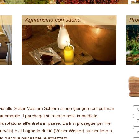
Agriturismo con sauna
Prod
 Fié allo Sciliar-Völs am Schlern si può giungere col pullman
 automobile. I parcheggi si trovano nelle immediate
la rotatoria all’entrata in paese. Da lì si prosegue per Fié
rvöls) e al Laghetto di Fié (Völser Weiher) sul sentiero n.
io d’acqua balneabile, è attrezzato …