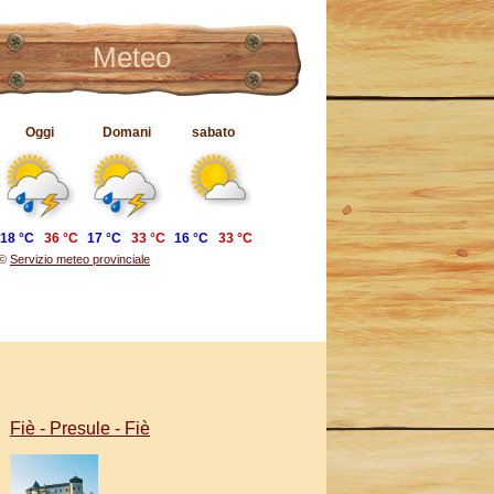
Meteo
Oggi
Domani
sabato
18 °C
36 °C
17 °C
33 °C
16 °C
33 °C
©
Servizio meteo provinciale
Fiè - Presule - Fiè