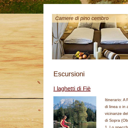
Camere di pino cembro
Escursioni
I laghetti di Fiè
Itinerario: A
di linea o in
vicinanze del
di Sopra (Obe
1. Lo specch