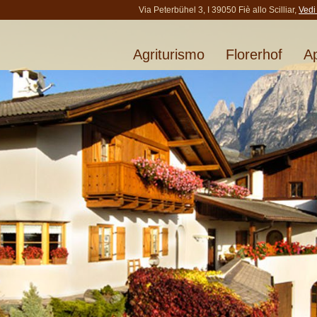
Via Peterbühel 3, I 39050 Fiè allo Scilliar,
Vedi
Agriturismo
Florerhof
A