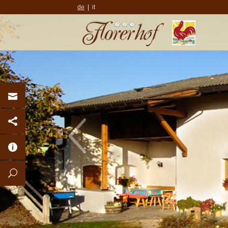
de
it