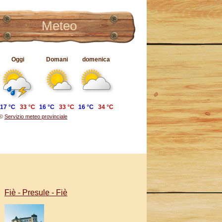
Meteo
Oggi
Domani
domenica
17 °C
33 °C
16 °C
33 °C
16 °C
34 °C
©
Servizio meteo provinciale
Fiè - Presule - Fiè