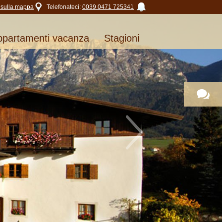
 sulla mappa
Telefonateci:
0039 0471 725341
ppartamenti vacanza
Stagioni