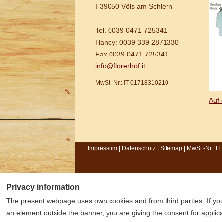
I-39050 Völs am Schlern
Tel. 0039 0471 725341
Handy: 0039 339 2871330
Fax 0039 0471 725341
info@florerhof.it
MwSt.-Nr.: IT 01718310210
Auf
Impressum
|
Datenschutz
|
Sitemap
| MwSt.-Nr.: 
Privacy information
The present webpage uses own cookies and from third parties.
If y
an element outside the banner, you are giving the consent for applica