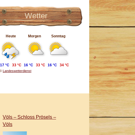
Wetter
Heute
Morgen
Sonntag
17 °C
33 °C
16 °C
33 °C
16 °C
34 °C
©
Landeswetterdienst
Völs – Schloss Prösels –
Völs