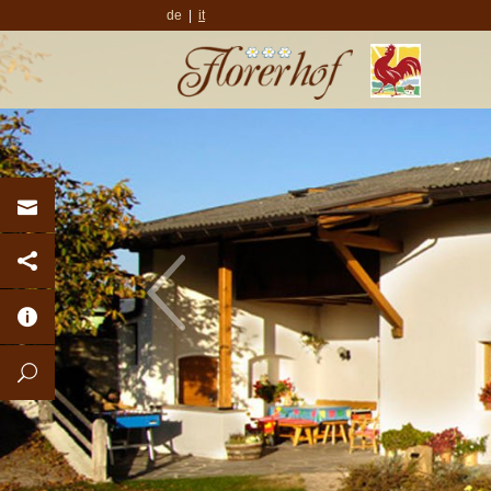
de
it