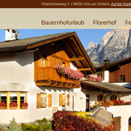
Peterbühelweg 3, I 39050 Völs am Schlern,
Auf der Kart
Bauernhofurlaub
Florerhof
F